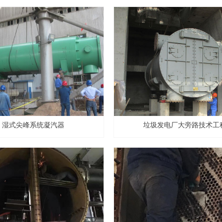
湿式尖峰系统凝汽器
垃圾发电厂大旁路技术工