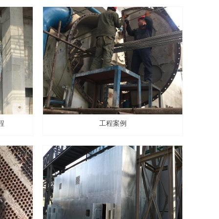
程
工程案例