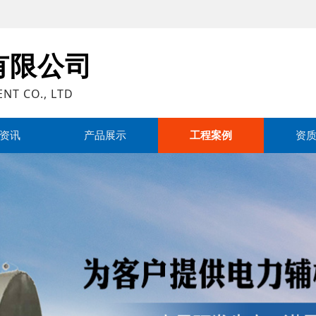
有限公司
NT CO., LTD
资讯
产品展示
工程案例
资